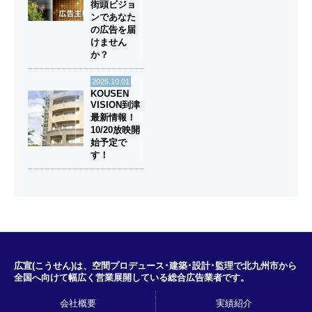
街頭ビジョ
ンであなた
の広告を届
けません
か？
2025.10.01
KOUSEN
VISION到津
最新情報！
10/20放映開
始予定で
す！
広宣(こうせん)は、空間プロデュース･建築･設計･監理で北九州市から
全国へ向けて幅広く営業展開している総合広告業者です。
会社概要
実績紹介