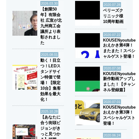
2026.03.30
2020.07.28
【創業50
ベリーズク
年】有限会
リニック様
社 広宣が北
10周年動画
九州商工会
議所より表
2020.07.22
彰されまし
KOUSENyoutube
た
おえかき第4弾！
またまた！スペシ
2025.08.01
ャルゲスト登場！
動く！目立
つ！LEDス
2020.07.08
タンドサイ
KOUSENyoutube
ン特価で登
新作動画アップし
場！【限定
ました！【チャン
10台】集客
ネル登録篇】
効果を最大
化！
2020.07.01
KOUSENyoutube
2025.10.28
おえかき第3弾！
【あなたに
スペシャルゲスト
合う街頭ビ
登場！
ジョンがき
っと見つか
2020.06.24