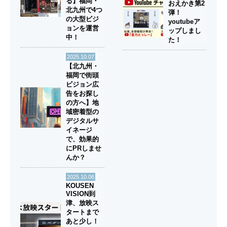
る】福岡・
おえかき第2
北九州で4つ
弾！
の大型ビジ
youtubeア
ョンを運営
ップしまし
中！
た！
2025.10.07
【北九州・
福岡で街頭
ビジョン広
告をお探し
の方へ】地
域密着型の
デジタルサ
イネージ
で、効果的
にPRしませ
んか？
2025.10.06
KOUSEN
VISION到
津、放映ス
タートまで
あと少し！