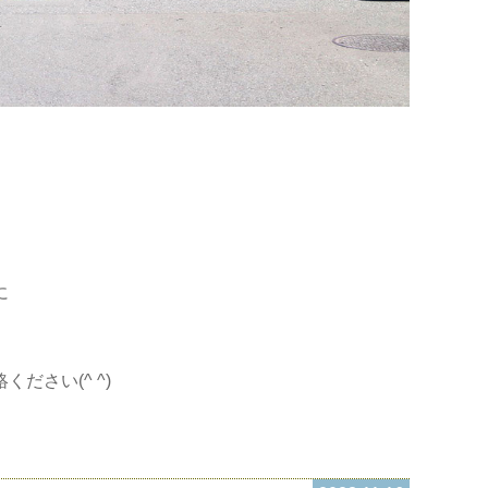
！
に
さい(^ ^)