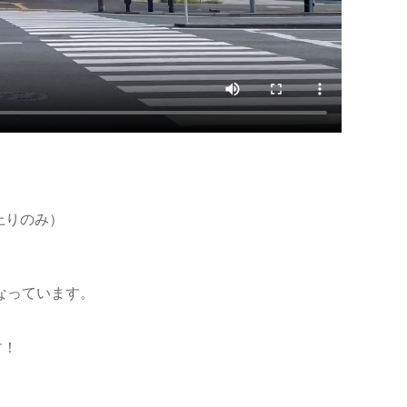
上りのみ）
なっています。
す！