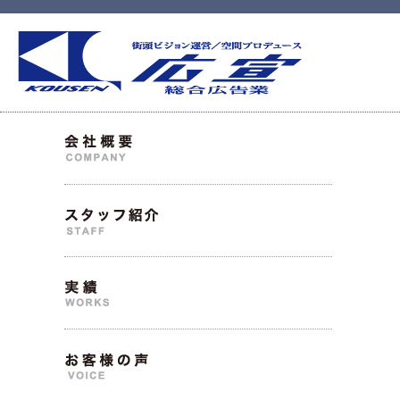
会
ス
実
お
お
社
タ
績
客
問
概
ッ
様
い
要
フ
の
合
紹
声
わ
介
せ