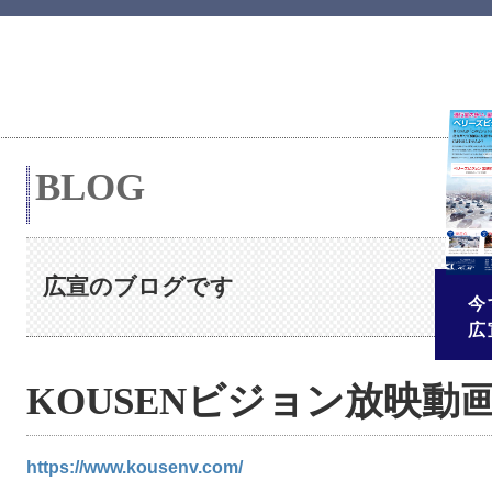
ベリーズビジョン
BLOG
広宣のブログです
今
広
KOUSENビジョン放映動
https://www.kousenv.com/