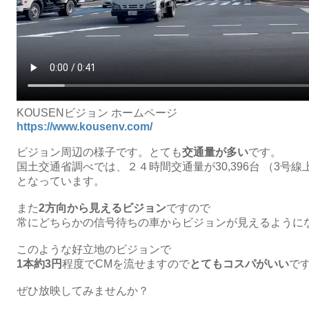
KOUSENビジョン ホームページ
https://www.kousenv.com/
ビジョン周辺の様子です。とても
交通量が多い
です。
国土交通省調べでは、２４時間交通量が30,396台 （3号線
となっています。
また
2方向から見えるビジョン
ですので
常にどちらかの信号待ちの車からビジョンが見えるように
このような好立地のビジョンで
1本約3円
程度でCMを流せますので
とてもコスパがいい
で
ぜひ放映してみませんか？