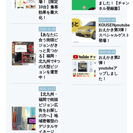
場！【限定
ました！【チャン
10台】集客
ネル登録篇】
効果を最大
化！
2020.07.01
KOUSENyoutube
2025.10.28
おえかき第3弾！
【あなたに
スペシャルゲスト
合う街頭ビ
登場！
ジョンがき
っと見つか
2020.06.24
る】福岡・
おえかき第2
北九州で4つ
弾！
の大型ビジ
youtubeア
ョンを運営
ップしまし
中！
た！
2025.10.07
【北九州・
福岡で街頭
ビジョン広
告をお探し
の方へ】地
域密着型の
デジタルサ
イネージ