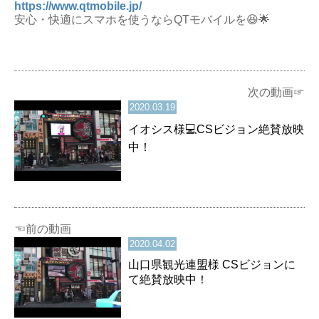
https://www.qtmobile.jp/
安心・快適にスマホを使うならQTモバイルを😆🌟
次の動画☞
2020.03.19
イオシス様💻CSビジョン絶賛放映
中！
☜前の動画
2020.04.02
山口県観光連盟様 CSビジョンに
て絶賛放映中！