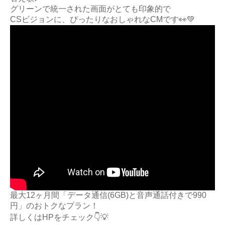
グリーンで統一された画面がとても印象的で
CSビジョンに、ぴったりなおしゃれなCMです👀💚
最大12ヶ月間「データ通信(6GB)と音声通話付きで990
円」のおトクなプラン！
詳しくはHPをチェック👇💡