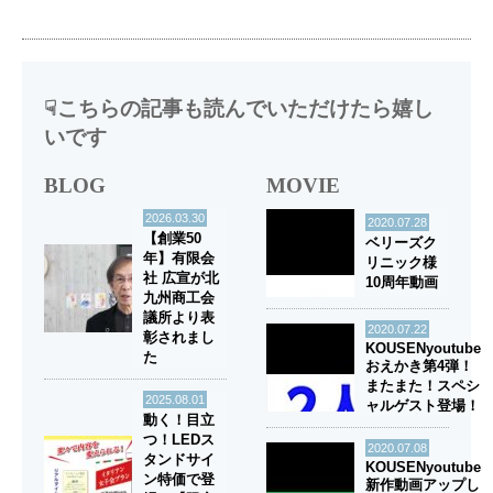
☟こちらの記事も読んでいただけたら嬉し
いです
BLOG
MOVIE
2026.03.30
2020.07.28
【創業50
ベリーズク
年】有限会
リニック様
社 広宣が北
10周年動画
九州商工会
議所より表
2020.07.22
彰されまし
KOUSENyoutube
た
おえかき第4弾！
またまた！スペシ
2025.08.01
ャルゲスト登場！
動く！目立
つ！LEDス
2020.07.08
タンドサイ
KOUSENyoutube
ン特価で登
新作動画アップし