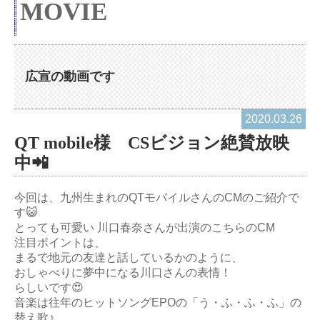
MOVIE
広宣の動画です
2020.03.26
QT mobile様 CSビジョン絶賛放映
中📲
今回は、九州生まれのQTモバイルさんのCMのご紹介で
す😺
とっても可愛い 川口春奈さんが出演のこちらのCM
注目ポイントは、
まるで地元の友達と話しているかのように、
おしゃべりに夢中になる川口さんの表情！
らしいです😍
音楽は往年のヒットソングEPOの「う・ふ・ふ・ふ」の
替え歌♪