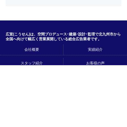
広宣(こうせん)は、空間プロデュース･建築･設計･監理で北九州市から
全国へ向けて幅広く営業展開している総合広告業者です。
会社概要
実績紹介
スタッフ紹介
お客様の声
天神CSビジョン
UNAビジョン
北九州の街頭ビジョンで放映した
おなまえはんこ
い方
広宣ブログ
お問い合わせ
経営理念