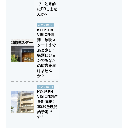
で、効果的
にPRしませ
んか？
2025.10.06
KOUSEN
VISION到
津、放映ス
タートまで
あと少し！
街頭ビジョ
ンであなた
の広告を届
けません
か？
2025.10.01
KOUSEN
VISION到津
最新情報！
10/20放映開
始予定で
す！