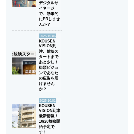
デジタルサ
イネージ
で、効果的
にPRしませ
んか？
2025.10.06
KOUSEN
VISION到
津、放映ス
タートまで
あと少し！
街頭ビジョ
ンであなた
の広告を届
けません
か？
2025.10.01
KOUSEN
VISION到津
最新情報！
10/20放映開
始予定で
す！