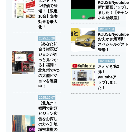
タンドサイ
KOUSENyoutube
ン特価で登
新作動画アップし
場！【限定
ました！【チャン
10台】集客
ネル登録篇】
効果を最大
化！
2020.07.01
KOUSENyoutube
2025.10.28
おえかき第3弾！
【あなたに
スペシャルゲスト
合う街頭ビ
登場！
ジョンがき
っと見つか
2020.06.24
る】福岡・
おえかき第2
北九州で4つ
弾！
の大型ビジ
youtubeア
ョンを運営
ップしまし
中！
た！
2025.10.07
【北九州・
福岡で街頭
ビジョン広
告をお探し
の方へ】地
域密着型の