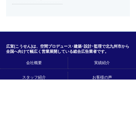
広宣(こうせん)は、空間プロデュース･建築･設計･監理で北九州市から
全国へ向けて幅広く営業展開している総合広告業者です。
会社概要
実績紹介
スタッフ紹介
お客様の声
天神CSビジョン
UNAビジョン
北九州の街頭ビジョンで放映した
おなまえはんこ
い方
広宣ブログ
お問い合わせ
経営理念