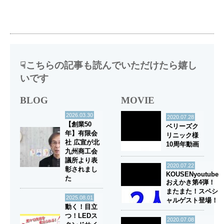
☟こちらの記事も読んでいただけたら嬉し
いです
BLOG
MOVIE
2026.03.30
2020.07.28
【創業50
ベリーズク
年】有限会
リニック様
社 広宣が北
10周年動画
九州商工会
議所より表
2020.07.22
彰されまし
KOUSENyoutube
た
おえかき第4弾！
またまた！スペシ
2025.08.01
ャルゲスト登場！
動く！目立
つ！LEDス
2020.07.08